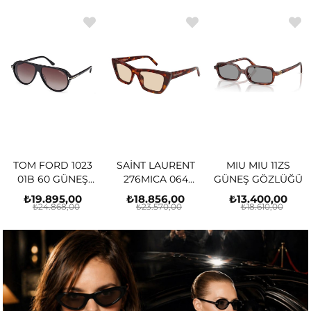
TOM FORD 1023
SAİNT LAURENT
MIU MIU 11ZS
01B 60 GÜNEŞ
276MICA 064
GÜNEŞ GÖZLÜĞÜ
GÖZLÜĞÜ
GÜNEŞ GÖZLÜĞÜ
₺19.895,00
₺18.856,00
₺13.400,00
₺24.868,00
₺23.570,00
₺18.610,00