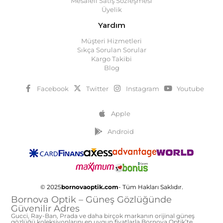
Mesafeli Satış Sözleşmesi
Üyelik
Yardım
Müşteri Hizmetleri
Sıkça Sorulan Sorular
Kargo Takibi
Blog
Facebook
Twitter
Instagram
Youtube
Apple
Android
© 2025
bornovaoptik.com
- Tüm Hakları Saklıdır.
Bornova Optik – Güneş Gözlüğünde
Güvenilir Adres
Gucci, Ray-Ban, Prada ve daha birçok markanın orijinal güneş
gözlüğü koleksiyonlarını en uygun fiyatlarla Bornova Optik’te