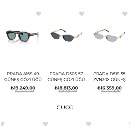
PRADA A16S 49
PRADA D50S 57
PRADA D51S 55
GÜNEŞ GÖZLÜĞÜ
GÜNEŞ GÖZLÜĞÜ
ZVN30X GÜNEŞ
GÖZLÜĞÜ
₺19.249,00
₺18.813,00
₺16.359,00
₺26.735,00
₺26.128,00
₺22.720,00
GUCCI