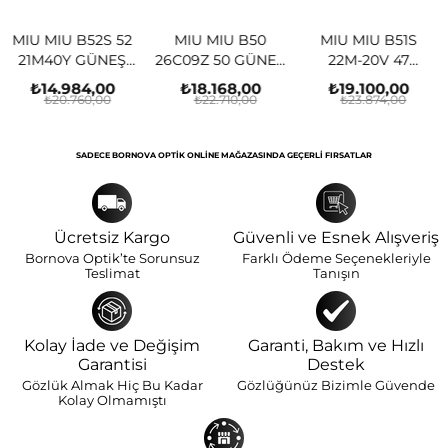
MIU MIU B50
MIU MIU B51S
MIU MIU B12S
26C09Z 50 GÜNEŞ
22M-20V 47
27L10Y 56 GÜNEŞ
GÖZLÜĞÜ
GÜNEŞ GÖZLÜĞÜ
GÖZLÜĞÜ
₺18.168,00
₺19.100,00
₺14.989,00
₺22.710,00
₺23.874,00
₺18.736,00
SADECE BORNOVA OPTIK ONLINE MAĞAZASINDA GEÇERLI FIRSATLAR
Ücretsiz Kargo
Güvenli ve Esnek Alışveriş
Bornova Optik’te Sorunsuz
Farklı Ödeme Seçenekleriyle
Teslimat
Tanışın
Kolay İade ve Değişim
Garanti, Bakım ve Hızlı
Garantisi
Destek
Gözlük Almak Hiç Bu Kadar
Gözlüğünüz Bizimle Güvende
Kolay Olmamıştı