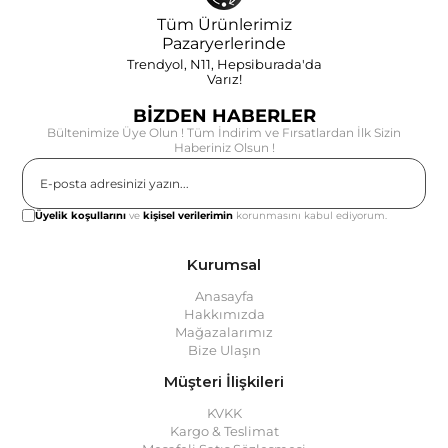
Tüm Ürünlerimiz
Pazaryerlerinde
Trendyol, N11, Hepsiburada'da
Varız!
BİZDEN HABERLER
Bültenimize Üye Olun ! Tüm İndirim ve Fırsatlardan İlk Sizin
Haberiniz Olsun !
Gönder
Üyelik koşullarını
ve
kişisel verilerimin
korunmasını kabul ediyorum.
Kurumsal
Anasayfa
Hakkımızda
Mağazalarımız
Bize Ulaşın
Müşteri İlişkileri
KVKK
Kargo & Teslimat