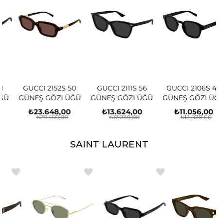
GUCCI 2152S 50
GUCCI 2111S 56
GUCCI 2106S 49
GÜNEŞ GÖZLÜĞÜ
GÜNEŞ GÖZLÜĞÜ
GÜNEŞ GÖZLÜĞÜ
₺23.648,00
₺13.624,00
₺11.056,00
₺29.560,00
₺17.030,00
₺13.820,00
SAINT LAURENT