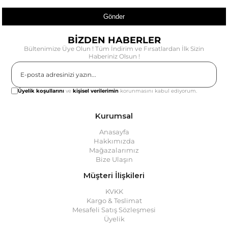
Gönder
BİZDEN HABERLER
Bültenimize Üye Olun ! Tüm İndirim ve Fırsatlardan İlk Sizin
Haberiniz Olsun !
Gönder
Üyelik koşullarını
ve
kişisel verilerimin
korunmasını kabul ediyorum.
Kurumsal
Anasayfa
Hakkımızda
Mağazalarımız
Bize Ulaşın
Müşteri İlişkileri
KVKK
Kargo & Teslimat
Mesafeli Satış Sözleşmesi
Üyelik