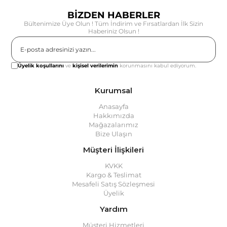
BİZDEN HABERLER
Bültenimize Üye Olun ! Tüm İndirim ve Fırsatlardan İlk Sizin
Haberiniz Olsun !
Gönder
Üyelik koşullarını
ve
kişisel verilerimin
korunmasını kabul ediyorum.
Kurumsal
Anasayfa
Hakkımızda
Mağazalarımız
Bize Ulaşın
Müşteri İlişkileri
KVKK
Kargo & Teslimat
Mesafeli Satış Sözleşmesi
Üyelik
Yardım
Müşteri Hizmetleri