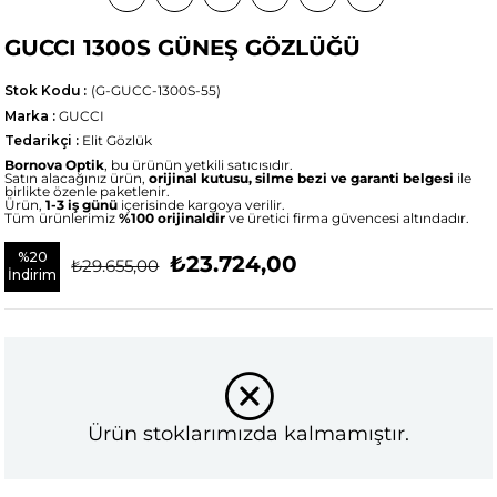
GUCCI 1300S GÜNEŞ GÖZLÜĞÜ
Stok Kodu
(G-GUCC-1300S-55)
Marka
:
GUCCI
Tedarikçi
:
Elit Gözlük
Bornova Optik
, bu ürünün yetkili satıcısıdır.
Satın alacağınız ürün,
orijinal kutusu, silme bezi ve garanti belgesi
ile
birlikte özenle paketlenir.
Ürün,
1-3 iş günü
içerisinde kargoya verilir.
Tüm ürünlerimiz
%100 orijinaldir
ve üretici firma güvencesi altındadır.
%
20
₺23.724,00
₺29.655,00
İndirim
Ürün stoklarımızda kalmamıştır.