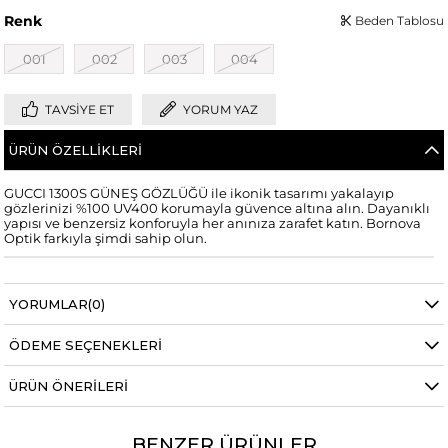
Renk
Beden Tablosu
001
002
003
004
TAVSIYE ET
YORUM YAZ
ÜRÜN ÖZELLIKLERI
GUCCI 1300S GÜNEŞ GÖZLÜĞÜ ile ikonik tasarımı yakalayıp
gözlerinizi %100 UV400 korumayla güvence altına alın. Dayanıklı
yapısı ve benzersiz konforuyla her anınıza zarafet katın. Bornova
Optik farkıyla şimdi sahip olun.
YORUMLAR
(0)
ÖDEME SEÇENEKLERI
ÜRÜN ÖNERILERI
BENZER ÜRÜNLER