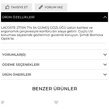
TAVSIYE ET
YORUM YAZ
ÜRÜN ÖZELLIKLERI
LACOSTE 271SN 714 54 GÜNEŞ GÖZLÜĞÜ üstün kalitesi ve
ergonomik çerçevesiyle konforu bir araya getirir. Güçlü UV
koruması sayesinde gözlerinizi güvenle koruyun. Şimdi Bornova
Optik'te.
YORUMLAR
(0)
ÖDEME SEÇENEKLERI
ÜRÜN ÖNERILERI
BENZER ÜRÜNLER