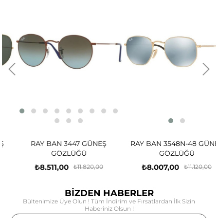
RAY BAN 3447 GÜNEŞ
RAY BAN 3548N-48 GÜNEŞ
GÖZLÜĞÜ
GÖZLÜĞÜ
₺8.511,00
₺8.007,00
₺11.820,00
₺11.120,00
BİZDEN HABERLER
Bültenimize Üye Olun ! Tüm İndirim ve Fırsatlardan İlk Sizin
Haberiniz Olsun !