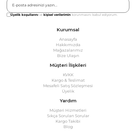
Gönder
Üyelik koşullarını
ve
kişisel verilerimin
korunmasını kabul ediyorum.
Kurumsal
Anasayfa
Hakkımızda
Mağazalarımız
Bize Ulaşın
Müşteri İlişkileri
KVKK
Kargo & Teslimat
Mesafeli Satış Sözleşmesi
Üyelik
Yardım
Müşteri Hizmetleri
Sıkça Sorulan Sorular
Kargo Takibi
Blog