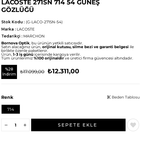
LACOSTE 271SN 714 54 GÜNEŞ
GÖZLÜĞÜ
Stok Kodu
(G-LACO-271SN-54)
Marka
:
LACOSTE
Tedarikçi
:
MARCHON
Bornova Optik
, bu ürünün yetkili satıcısıdır.
Satın alacağınız ürün,
orijinal kutusu, silme bezi ve garanti belgesi
ile
birlikte özenle paketlenir.
Ürün,
1-3 iş günü
içerisinde kargoya verilir.
Tüm ürünlerimiz
%100 orijinaldir
ve üretici firma güvencesi altındadır.
%
28
₺12.311,00
₺17.099,00
İndirim
Renk
Beden Tablosu
714