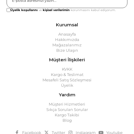
Gönder
Üyelik koşullarını
ve
kişisel verilerimin
korunmasını kabul ediyorum.
Kurumsal
Anasayfa
Hakkımızda
Mağazalarımız
Bize Ulaşın
Müşteri İlişkileri
KVKK
Kargo & Teslimat
Mesafeli Satış Sözleşmesi
Üyelik
Yardım
Müşteri Hizmetleri
Sıkça Sorulan Sorular
Kargo Takibi
Blog
Facebook
Twitter
Instagram
Youtube