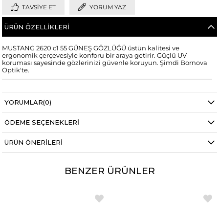
TAVSIYE ET
YORUM YAZ
ÜRÜN ÖZELLIKLERI
MUSTANG 2620 c1 55 GÜNEŞ GÖZLÜĞÜ üstün kalitesi ve
ergonomik çerçevesiyle konforu bir araya getirir. Güçlü UV
koruması sayesinde gözlerinizi güvenle koruyun. Şimdi Bornova
Optik'te.
YORUMLAR
(0)
ÖDEME SEÇENEKLERI
ÜRÜN ÖNERILERI
BENZER ÜRÜNLER