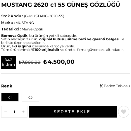
MUSTANG 2620 c1 55 GÜNEŞ GÖZLÜĞÜ
Stok Kodu
(G-MUSTANG-2620-55)
Marka
:
MUSTANG
Tedarikçi
:
Merve Optik
Bornova Optik
, bu ürünün yetkili satıcısıdır.
Satın alacağınız ürün,
orijinal kutusu, silme bezi ve garanti belgesi
ile
birlikte özenle paketlenir.
Ürün,
1-3 iş günü
içerisinde kargoya verilir.
Tüm ürünlerimiz
%100 orijinaldir
ve üretici firma güvencesi altındadır.
%
42
₺4.500,00
₺7.800,00
İndirim
Renk
Beden Tablosu
c1
c3