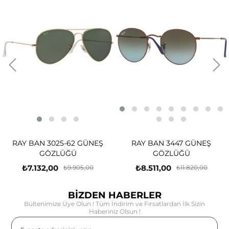
RAY BAN 3025-62 GÜNEŞ
RAY BAN 3447 GÜNEŞ
GÖZLÜĞÜ
GÖZLÜĞÜ
₺7.132,00
₺8.511,00
₺9.905,00
₺11.820,00
BİZDEN HABERLER
Bültenimize Üye Olun ! Tüm İndirim ve Fırsatlardan İlk Sizin
Haberiniz Olsun !