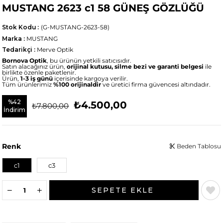
MUSTANG 2623 c1 58 GÜNEŞ GÖZLÜĞÜ
Stok Kodu
(G-MUSTANG-2623-58)
Marka
:
MUSTANG
Tedarikçi
:
Merve Optik
Bornova Optik
, bu ürünün yetkili satıcısıdır.
Satın alacağınız ürün,
orijinal kutusu, silme bezi ve garanti belgesi
ile
birlikte özenle paketlenir.
Ürün,
1-3 iş günü
içerisinde kargoya verilir.
Tüm ürünlerimiz
%100 orijinaldir
ve üretici firma güvencesi altındadır.
%
42
₺4.500,00
₺7.800,00
İndirim
Renk
Beden Tablosu
c1
c3