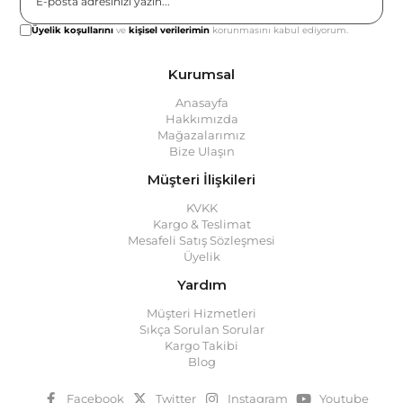
Gönder
Üyelik koşullarını
ve
kişisel verilerimin
korunmasını kabul ediyorum.
Kurumsal
Anasayfa
Hakkımızda
Mağazalarımız
Bize Ulaşın
Müşteri İlişkileri
KVKK
Kargo & Teslimat
Mesafeli Satış Sözleşmesi
Üyelik
Yardım
Müşteri Hizmetleri
Sıkça Sorulan Sorular
Kargo Takibi
Blog
Facebook
Twitter
Instagram
Youtube