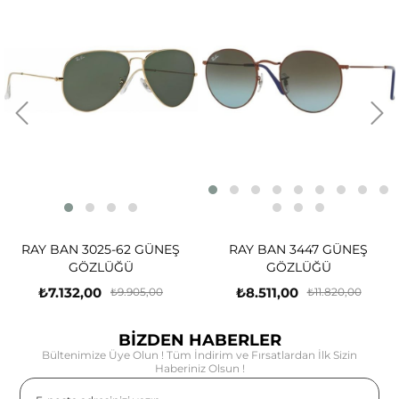
RAY BAN 3025-62 GÜNEŞ
RAY BAN 3447 GÜNEŞ
GÖZLÜĞÜ
GÖZLÜĞÜ
₺7.132,00
₺8.511,00
₺9.905,00
₺11.820,00
BİZDEN HABERLER
Bültenimize Üye Olun ! Tüm İndirim ve Fırsatlardan İlk Sizin
Haberiniz Olsun !