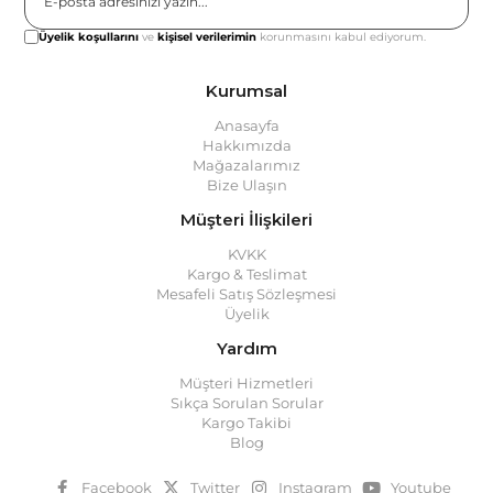
Gönder
Üyelik koşullarını
ve
kişisel verilerimin
korunmasını kabul ediyorum.
Kurumsal
Anasayfa
Hakkımızda
Mağazalarımız
Bize Ulaşın
Müşteri İlişkileri
KVKK
Kargo & Teslimat
Mesafeli Satış Sözleşmesi
Üyelik
Yardım
Müşteri Hizmetleri
Sıkça Sorulan Sorular
Kargo Takibi
Blog
Facebook
Twitter
Instagram
Youtube