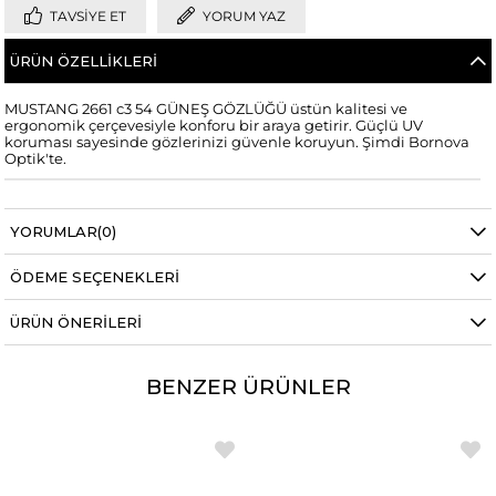
TAVSIYE ET
YORUM YAZ
ÜRÜN ÖZELLIKLERI
MUSTANG 2661 c3 54 GÜNEŞ GÖZLÜĞÜ üstün kalitesi ve
ergonomik çerçevesiyle konforu bir araya getirir. Güçlü UV
koruması sayesinde gözlerinizi güvenle koruyun. Şimdi Bornova
Optik'te.
YORUMLAR
(0)
ÖDEME SEÇENEKLERI
ÜRÜN ÖNERILERI
BENZER ÜRÜNLER