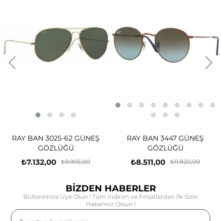
RAY BAN 3025-62 GÜNEŞ
RAY BAN 3447 GÜNEŞ
GÖZLÜĞÜ
GÖZLÜĞÜ
₺7.132,00
₺8.511,00
₺9.905,00
₺11.820,00
BİZDEN HABERLER
Bültenimize Üye Olun ! Tüm İndirim ve Fırsatlardan İlk Sizin
Haberiniz Olsun !