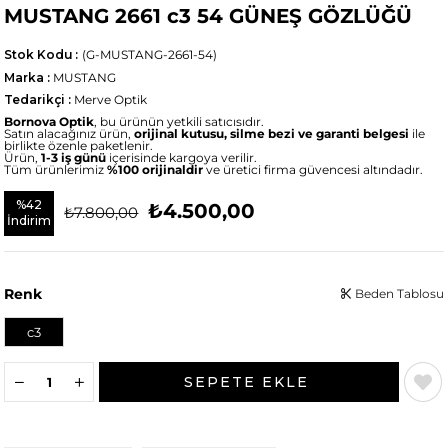
MUSTANG 2661 c3 54 GÜNEŞ GÖZLÜĞÜ
Stok Kodu
(G-MUSTANG-2661-54)
Marka
:
MUSTANG
Tedarikçi
:
Merve Optik
Bornova Optik
, bu ürünün yetkili satıcısıdır.
Satın alacağınız ürün,
orijinal kutusu, silme bezi ve garanti belgesi
ile
birlikte özenle paketlenir.
Ürün,
1-3 iş günü
içerisinde kargoya verilir.
Tüm ürünlerimiz
%100 orijinaldir
ve üretici firma güvencesi altındadır.
%
42
₺4.500,00
₺7.800,00
İndirim
Renk
Beden Tablosu
c3