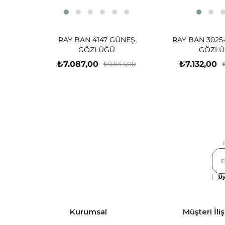
RAY BAN 4147 GÜNEŞ
RAY BAN 3025
GÖZLÜĞÜ
GÖZLÜ
₺7.087,00
₺7.132,00
₺9.843,00
Üy
Kurumsal
Müşteri İliş