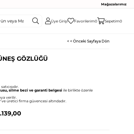
Mağazalarımız
Üye Girişi
Favorilerim
0
Sepetim
0
< < Önceki Sayfaya Dön
GÜNEŞ GÖZLÜĞÜ
satıcısıdır.
tusu, silme bezi ve garanti belgesi
ile birlikte özenle
ya verilir.
r
ve üretici firma güvencesi altındadır.
.139,00