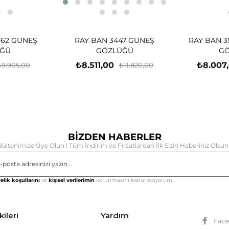
-62 GÜNEŞ
RAY BAN 3447 GÜNEŞ
RAY BAN 3
ĞÜ
GÖZLÜĞÜ
G
₺8.511,00
₺8.007
₺9.905,00
₺11.820,00
BİZDEN HABERLER
Bültenimize Üye Olun ! Tüm İndirim ve Fırsatlardan İlk Sizin Haberiniz Olsun 
Gönd
elik koşullarını
ve
kişisel verilerimin
korunmasını kabul ediyorum.
kileri
Yardım
Fac