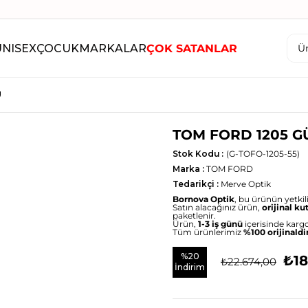
UNISEX
ÇOCUK
MARKALAR
ÇOK SATANLAR
Ü
TOM FORD 1205 
Stok Kodu
(G-TOFO-1205-55)
Marka
:
TOM FORD
Tedarikçi
:
Merve Optik
Bornova Optik
, bu ürünün yetkili 
Satın alacağınız ürün,
orijinal ku
paketlenir.
Ürün,
1-3 iş günü
içerisinde kargo
Tüm ürünlerimiz
%100 orijinaldi
%
20
₺18
₺22.674,00
İndirim