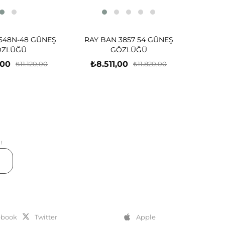
548N-48 GÜNEŞ
RAY BAN 3857 54 GÜNEŞ
ÖZLÜĞÜ
GÖZLÜĞÜ
,00
₺8.511,00
₺11.120,00
₺11.820,00
!
er
ebook
Twitter
Apple