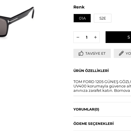
Renk
01A
52E
TAVSIYE ET
YO
ÜRÜN ÖZELLIKLERI
TOM FORD 1205 GÜNEŞ GÖZLÜĞÜ 
UV400 korumayla güvence altın
anınıza zarafet katın. Bornova 
YORUMLAR
(0)
ÖDEME SEÇENEKLERI