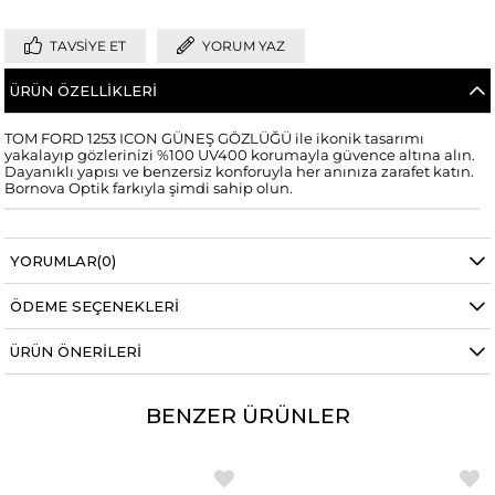
TAVSIYE ET
YORUM YAZ
ÜRÜN ÖZELLIKLERI
TOM FORD 1253 ICON GÜNEŞ GÖZLÜĞÜ ile ikonik tasarımı
yakalayıp gözlerinizi %100 UV400 korumayla güvence altına alın.
Dayanıklı yapısı ve benzersiz konforuyla her anınıza zarafet katın.
Bornova Optik farkıyla şimdi sahip olun.
YORUMLAR
(0)
ÖDEME SEÇENEKLERI
ÜRÜN ÖNERILERI
BENZER ÜRÜNLER