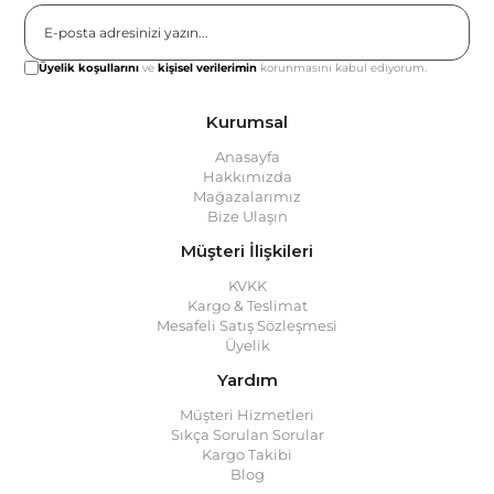
Gönder
Üyelik koşullarını
ve
kişisel verilerimin
korunmasını kabul ediyorum.
Kurumsal
Anasayfa
Hakkımızda
Mağazalarımız
Bize Ulaşın
Müşteri İlişkileri
KVKK
Kargo & Teslimat
Mesafeli Satış Sözleşmesi
Üyelik
Yardım
Müşteri Hizmetleri
Sıkça Sorulan Sorular
Kargo Takibi
Blog