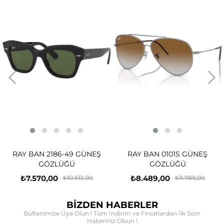
RAY BAN 2186-49 GÜNEŞ
RAY BAN 0101S GÜNEŞ
GÖZLÜĞÜ
GÖZLÜĞÜ
₺7.570,00
₺8.489,00
₺10.513,00
₺11.789,00
BİZDEN HABERLER
Bültenimize Üye Olun ! Tüm İndirim ve Fırsatlardan İlk Sizin
Haberiniz Olsun !