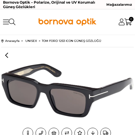
Bornova Optik – Polarize, Orijinal ve UV Korumalı
Mağazalarımız
Güneş Gözlükleri
0
Anasayfa
UNISEX
TOM FORD 1253 ICON GÜNEŞ GÖZLÜĞÜ