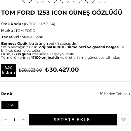
TOM FORD 1253 ICON GÜNEŞ GÖZLÜĞÜ
Stok Kodu
(G-TOFO-1253-54)
Marka
:
TOM FORD
Tedarikçi
:
Merve Optik
Bornova Optik
, bu ürünün yetkili satıcısıdır.
Satın alacağınız ürün,
orijinal kutusu, silme bezi ve garanti belgesi
ile
birlikte özenle paketlenir.
Ürün,
1-3 iş günü
içerisinde kargoya verilir.
Tüm ürünlerimiz
%100 orijinaldir
ve üretici firma güvencesi altındadır.
%
20
₺30.427,00
₺38.033,00
İndirim
Renk
Beden Tablosu
01A